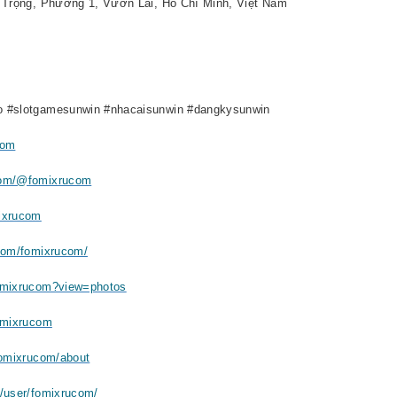
h Trọng, Phường 1, Vườn Lài, Hồ Chí Minh, Việt Nam
o #slotgamesunwin #nhacaisunwin #dangkysunwin
com
com/@fomixrucom
mixrucom
.com/fomixrucom/
fomixrucom?view=photos
fomixrucom
fomixrucom/about
m/user/fomixrucom/