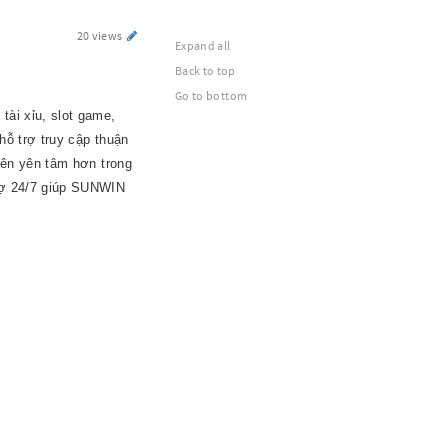
20 views
Expand all
Back to top
Go to bottom
tài xỉu, slot game,
hỗ trợ truy cập thuận
viên yên tâm hơn trong
trợ 24/7 giúp SUNWIN