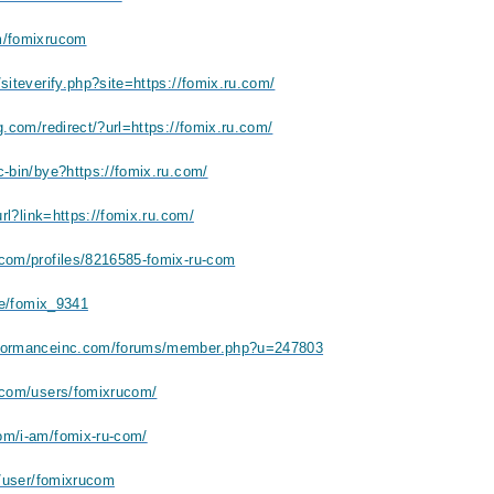
m/fomixrucom
siteverify.php?site=https://fomix.ru.com/
g.com/redirect/?url=https://fomix.ru.com/
c-bin/bye?https://fomix.ru.com/
ourl?link=https://fomix.ru.com/
.com/profiles/8216585-fomix-ru-com
ile/fomix_9341
rformanceinc.com/forums/member.php?u=247803
i.com/users/fomixrucom/
om/i-am/fomix-ru-com/
rg/user/fomixrucom