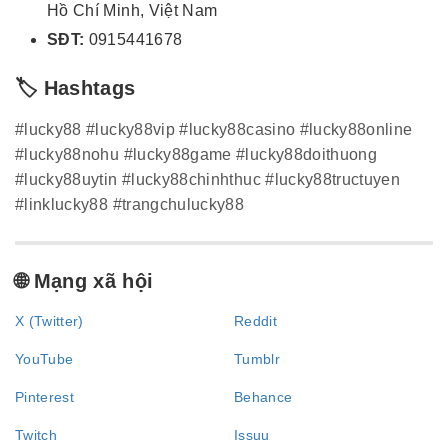
Hồ Chí Minh, Việt Nam
SĐT:
0915441678
🏷 Hashtags
#lucky88 #lucky88vip #lucky88casino #lucky88online
#lucky88nohu #lucky88game #lucky88doithuong
#lucky88uytin #lucky88chinhthuc #lucky88tructuyen
#linklucky88 #trangchulucky88
🌐 Mạng xã hội
X (Twitter)
Reddit
YouTube
Tumblr
Pinterest
Behance
Twitch
Issuu