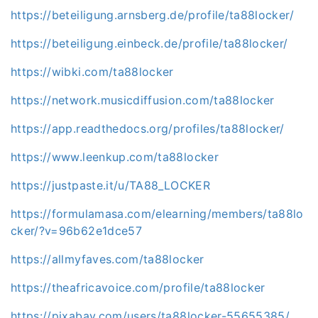
https://beteiligung.arnsberg.de/profile/ta88locker/
https://beteiligung.einbeck.de/profile/ta88locker/
https://wibki.com/ta88locker
https://network.musicdiffusion.com/ta88locker
https://app.readthedocs.org/profiles/ta88locker/
https://www.leenkup.com/ta88locker
https://justpaste.it/u/TA88_LOCKER
https://formulamasa.com/elearning/members/ta88lo
cker/?v=96b62e1dce57
https://allmyfaves.com/ta88locker
https://theafricavoice.com/profile/ta88locker
https://pixabay.com/users/ta88locker-55655385/